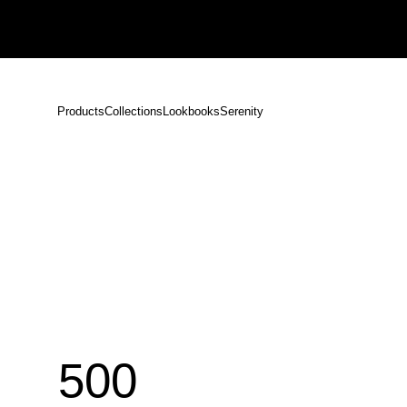
Products
Collections
Lookbooks
Serenity
500