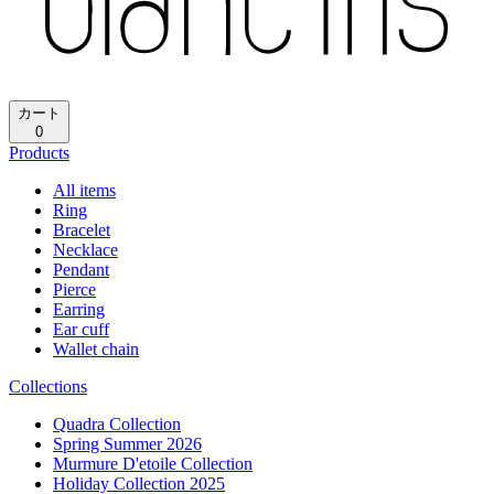
カート
0
Products
All items
Ring
Bracelet
Necklace
Pendant
Pierce
Earring
Ear cuff
Wallet chain
Collections
Quadra Collection
Spring Summer 2026
Murmure D'etoile Collection
Holiday Collection 2025