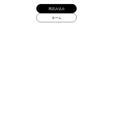
カート
0
Products
All items
Ring
Bracelet
Necklace
Pendant
Pierce
Earring
Ear cuff
Wallet chain
Collections
Quadra Collection
Spring Summer 2026
Murmure D'etoile Collection
Holiday Collection 2025