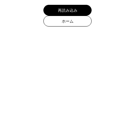
カート
0
Products
All items
Ring
Bracelet
Necklace
Pendant
Pierce
Earring
Ear cuff
Wallet chain
Collections
Quadra Collection
Spring Summer 2026
Murmure D'etoile Collection
Holiday Collection 2025