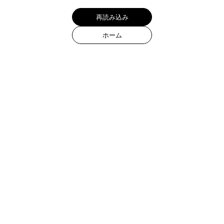
カート
0
Products
All items
Ring
Bracelet
Necklace
Pendant
Pierce
Earring
Ear cuff
Wallet chain
Collections
Quadra Collection
Spring Summer 2026
Murmure D'etoile Collection
Holiday Collection 2025