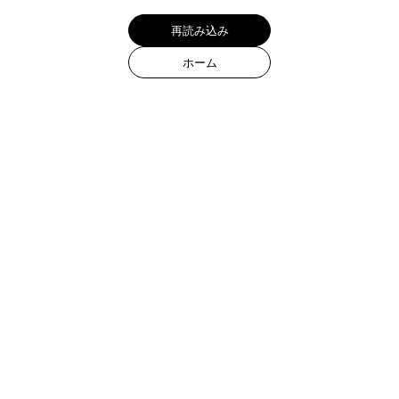
カート
0
Products
All items
Ring
Bracelet
Necklace
Pendant
Pierce
Earring
Ear cuff
Wallet chain
Collections
Quadra Collection
Spring Summer 2026
Murmure D'etoile Collection
Holiday Collection 2025