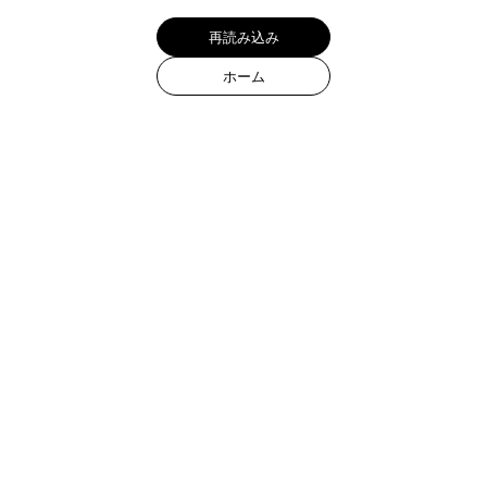
カート
0
Products
All items
Ring
Bracelet
Necklace
Pendant
Pierce
Earring
Ear cuff
Wallet chain
Collections
Quadra Collection
Spring Summer 2026
Murmure D'etoile Collection
Holiday Collection 2025