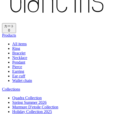
カート
0
Products
All items
Ring
Bracelet
Necklace
Pendant
Pierce
Earring
Ear cuff
Wallet chain
Collections
Quadra Collection
Spring Summer 2026
Murmure D'etoile Collection
Holiday Collection 2025